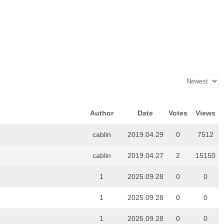
Author
Date
Votes
Views
cablin
2019.04.29
0
7512
cablin
2019.04.27
2
15150
1
2025.09.28
0
0
1
2025.09.28
0
0
1
2025.09.28
0
0