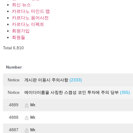
최신 뉴스
카르다노 마인드 맵
카르다노 용어사전
카르다노 이펙트
회원가입
회원들
Total 6,810
Number
Notice
게시판 이용시 주의사항
(2333)
Notice
에이다이름을 사칭한 스캠성 코인 투자에 주의 당부
(355)
4889
Mr.
4888
Mr.
4887
Mr.