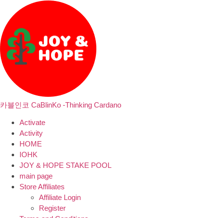
카블인코 CaBlinKo -Thinking Cardano
Activate
Activity
HOME
IOHK
JOY & HOPE STAKE POOL
main page
Store Affiliates
Affiliate Login
Register