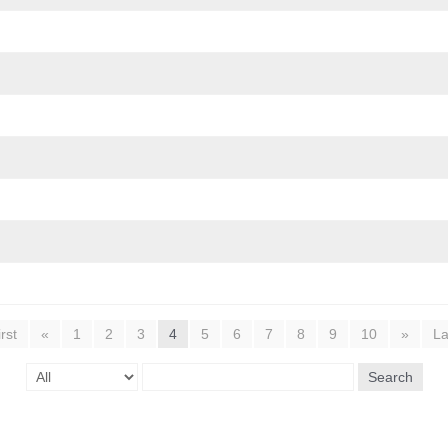
rst
«
1
2
3
4
5
6
7
8
9
10
»
La
Search