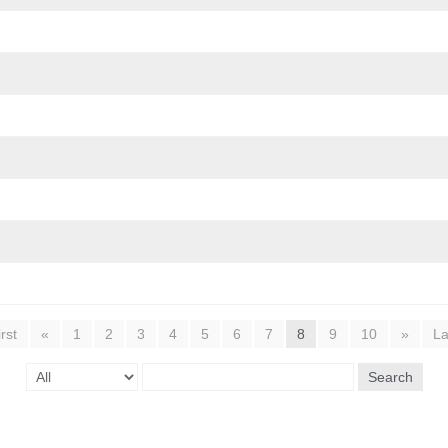
rst
«
1
2
3
4
5
6
7
8
9
10
»
La
Search